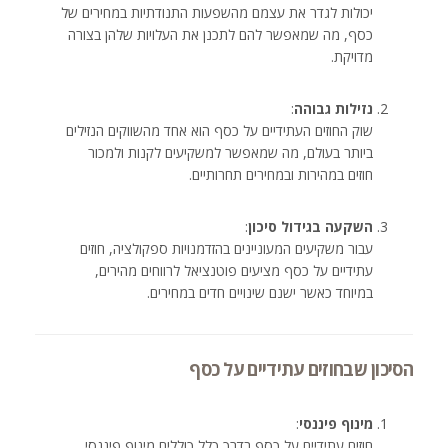
יכולות לגדר את עצמם מהשפעות התנודתיות במחירים של
כסף, מה שמאפשר להם לתכנן את העלויות שלהן בצורה
מדויקת.
נזילות גבוהה
:
שוק החוזים העתידיים על כסף הוא אחד מהשווקים הנזילים
ביותר בעולם, מה שמאפשר למשקיעים לקנות ולמכור
חוזים במהירות ובמחירים תחרותיים.
השקעה בגידול סיכון
:
עבור משקיעים המעוניינים בהזדמנויות ספקולציה, חוזים
עתידיים על כסף מציעים פוטנציאל לרווחים מהירים,
במיוחד כאשר ישנם שינויים חדים במחירים.
הסיכון שבחוזים עתידיים על כסף
מינוף פיננסי
:
חוזים עתידיים על כסף בדרך כלל כוללים מינוף פיננסי,