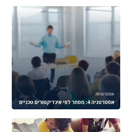
הנסחרות בשוק ה-OTC, עם דגש על הבנת הסיכונים
וההזדמנ...
26386
1640
אסטרטגיות
אסטרטגיה 4: מסחר לפי אינדיקטורים טכניים
קורס זה מלמד את היסודות של מסחר באופציות CALL,
מסביר כיצד לתמחר אותן, לנהל סיכונים ולבצע נית...
991
9