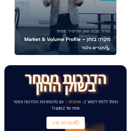
מודלי מבנה שוק ופרופילי מסחר
מקרה בוחן – Market & Volume Profile
חברים בלבד
בקורס זה נלמד כיצד לנתח מקרים אמיתיים
באמצעות Market Profile ו־Volume Profile, כדי
להבין את ...
הדרכות מסחר
בשוק ההון
39381
1883
התחל ללמוד לסחור ב-
אגרות חוב
|
עם פלטפורמת ההדרכות
מספר אחת של Trade2
הקורסים שלנו