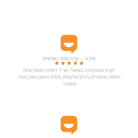
ביקורות תלמידים – חוויות אמיתיות והמלצות על Trade2
אילן מ. – קורס מסחר באופציות
“קורס האופציות ב-Trade2 עזר לי לשלוט באסטרטגיות
רווחיות. ההסברים ברורים ופרקטיים, ויכולת היישום בשוק הפכה
פשוטה.”