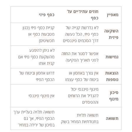
חוזים עתידיים על
מאפיין
כסף פיזי
כסף
לא נדרשת קנייה של
קניית כסף פיזי (כגון
השקעה
כסף פיזי, הכל נעשה
מטבעות כסף או
פיזית
דרך הסכמים פיננסיים
תכשיטים)
לא ניתן להימנע
אפשר לסגור את החוזה
גמישות
מהשקעת כסף פיזי אם
לפני תאריך הפקיעה
קנית אותו
הוצאות
אין צורך באחסון או
דרוש אחסון וביטוח של
נוספות
ביטוח של כסף עצמו
הכסף הפיזי
מינוף פיננסי יכול
סיכון
להגדיל את הרווחים
אין מינוף פיננסי
מינוף
וההפסדים
תשואה תלויה בעליית ערך
תשואה תלוית
תשואה
הכסף הפיזי, אך גם
בתנודתיות המחיר בשוק
בסיכון של ירידה במחיר