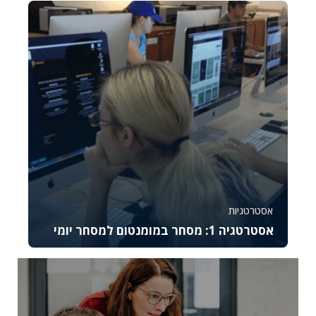
744
8
אסטרטגיות
אסטרטגיה 1: מסחר במומנטום למסחר יומי
קורס זה מתמקד באסטרטגיית המסחר במומנטום
ומתאים לסוחרים יומיים מתקדמים המעוניינים לנצל
תנועות...
37045
2644