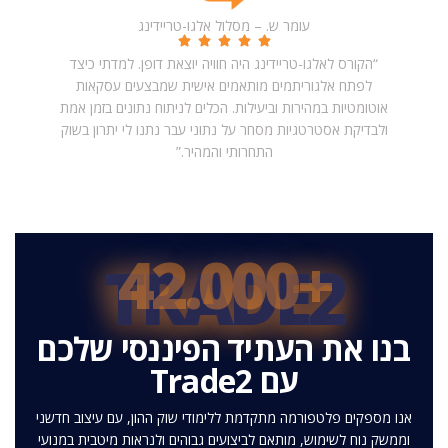
עומר ש. – מסלול אלגו-טריידינג
“הקורס לאלגו-טריידינג היה חוויה יוצאת דופן. למדתי כיצד
לפתח אלגוריתמים מותאמים אישית שמבצעים עסקאות
אוטומטיות במהירות וביעילות. הכלים לניתוח נתונים בזמן אמת
ולבדיקת אסטרטגיות מסחר על נתוני עבר נתנו לי יתרון בשוק
התחרותי והמהיר.”
+42.000
TRADE2
בנו את העתיד הפיננסי שלכם
עם Trade2
אנו מספקים פלטפורמה מתקדמת ללימודי שוק ההון, עם עיצוב חדשני
וממשק נוח לשימוש, מותאם לביצועים גבוהים ולנראות מיטבית במנועי