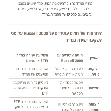
מחירי המדד נתונים להשפעות רבות, כולל שינויים במצב
הכלכלה הכללי, רגולציה, שינויי ריבית, אינפלציה, ודיווחים
על ביצועים כספיים של החברות במדד.
היתרונות של חוזים עתידיים על Russell 2000 על פני
השקעה ישירה במדד
חוזים עתידיים על
השקעה ישירה במדד
מאפיין
Russell 2000
(ETF או מניות)
השקעה
לא נדרשת קנייה של
השקעה במניות או ב-ETF
פיזית
מניות או קרנות פיזית
המייצגים את המדד
אפשר לסגור את
לא ניתן להימנע מהשקעה
גמישות
החוזה לפני תאריך
אם קנית את המניה או ה-
הפקיעה
ETF
השקעה במניות או ב-ETF
הוצאות
אין צורך באחסון או
דורשת לעיתים ניהול תיק
נוספות
ביטוח של המדד