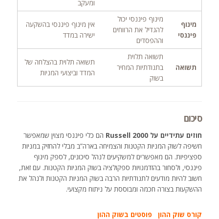
ומעקב
מינוף פיננסי יכול
מינוף
אין מינוף פיננסי בהשקעה
להגדיל את הרווחים
פיננסי
ישירה במדד
וההפסדים
תשואה תלוית
תשואה תלוית בהצלחה של
תשואה
בתנודתיות המחיר
המדד וביצועי המניות
בשוק
סיכום
חוזים עתידיים על Russell 2000
הם כלי פיננסי מצוין שמאפשר
חשיפה לשוק המניות הקטנות והצמיחה בארה”ב מבלי להחזיק במניות
ספציפיות. הם מאפשרים למשקיעים לנהל סיכונים, לספק מינוף
פיננסי, ולסחור בהזדמנויות ספקולציה בשוק המניות הקטנות. עם זאת,
חשוב להיות מודעים לתנודתיות הרבה בשוק המניות הקטנות ולנהל את
ההשקעות בצורה חכמה ומבוססת על ניתוח מקצועי.
קורס שוק ההון
פוסטים בשוק ההון