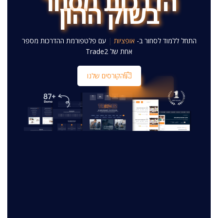
הדרכות מסחר
בשוק ההון
39381
1883
התחל ללמוד לסחור ב-
אגרות חוב
|
עם פלטפורמת ההדרכות
מספר אחת של Trade2
הקורסים שלנו