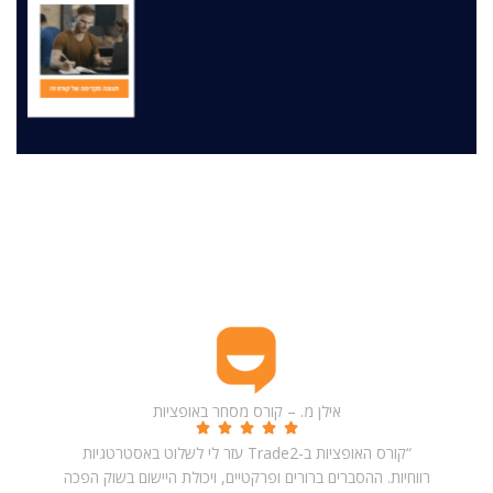
מה תלמידים חושבים
ביקורות תלמידים – חוויות אמיתיות והמלצות על Trade2
אילן מ. – קורס מסחר באופציות
“קורס האופציות ב-Trade2 עזר לי לשלוט באסטרטגיות
רווחיות. ההסברים ברורים ופרקטיים, ויכולת היישום בשוק הפכה