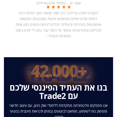
עומר ש. – מסלול אלגו-טריידינג
“הקורס לאלגו-טריידינג היה חוויה יוצאת דופן. למדתי כיצד
לפתח אלגוריתמים מותאמים אישית שמבצעים עסקאות
אוטומטיות במהירות וביעילות. הכלים לניתוח נתונים בזמן אמת
ולבדיקת אסטרטגיות מסחר על נתוני עבר נתנו לי יתרון בשוק
התחרותי והמהיר.”
+42.000
TRADE2
בנו את העתיד הפיננסי שלכם
עם Trade2
אנו מספקים פלטפורמה מתקדמת ללימודי שוק ההון, עם עיצוב חדשני
וממשק נוח לשימוש, מותאם לביצועים גבוהים ולנראות מיטבית במנועי
חיפוש.