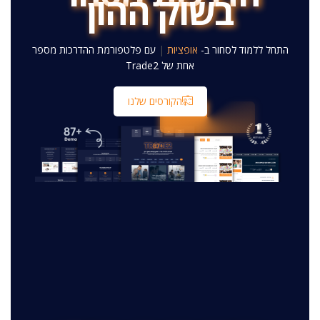
בשוק ההון
39319
1880
התחל ללמוד לסחור ב-
אגרות חוב
|
עם פלטפורמת ההדרכות
מספר אחת של Trade2
הקורסים שלנו