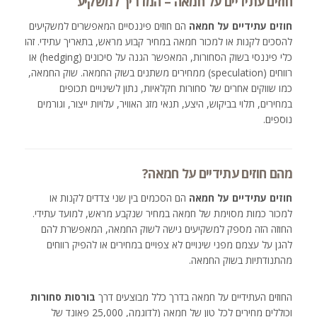
חוזים עתידיים על חמאה – המדריך למשקיע
חוזים עתידיים על חמאה
הם חוזים פיננסיים המאפשרים למשקיעים
להסכים לקנות או למכור חמאה במחיר קבוע מראש, בתאריך עתידי. זהו
כלי פיננסי בשוק הסחורות, המאפשר הגנה על סיכונים (hedging) או
רווחים (speculation) ממחירים משתנים בשוק החמאה. שוק החמאה,
כמו שווקים אחרים של סחורות חקלאיות, נתון לשינויים תכופים
במחירים, תלוי בביקוש, היצע, תנאי מזג האוויר, עלויות ייצור, וגורמים
נוספים.
מהם חוזים עתידיים על חמאה?
חוזים עתידיים על חמאה
הם הסכמים בין שני צדדים לקנות או
למכור כמות מסוימת של חמאה במחיר שנקבע מראש, למועד עתידי.
החוזה הזה מספק למשקיעים גישה לשוק החמאה, המאפשרת להם
להגן על עצמם מפני שינויים לא צפויים במחירים או להפיק רווחים
מהתנודתיות בשוק החמאה.
החוזים העתידיים על חמאה בדרך כלל מבוצעים דרך
בורסות סחורות
וכוללים מחירים לכל טון של חמאה (לדוגמה, 25,000 פאונד של