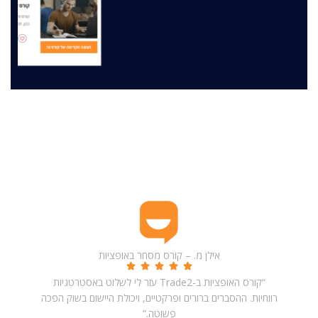
מה תלמידים חושבים
ביקורות תלמידים – חוויות אמיתיות והמלצות על Trade2
אילן מ. – קורס מסחר באופציות
“קורס האופציות ב-Trade2 עזר לי לשלוט באסטרטגיות
רווחיות. ההסברים ברורים ופרקטיים, ויכולת היישום בשוק הפכה
פשוטה.”