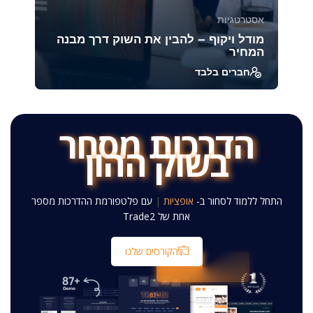
אסטרטגיות
מודל ויקוף – להבין את השוק דרך מבנה
המחיר
חברים בלבד
מודל ויקוף הוא אחת השיטות הוותיקות והעמוקות
ביותר לניתוח מבנה השוק והתנהגות משתתפיו.
הקורס ח...
הדרכות מסחר
בשוק ההון
39224
1885
התחל ללמוד לסחור ב-
אגרות חוב
|
עם פלטפורמת ההדרכות
מספר אחת של Trade2
הקורסים שלנו