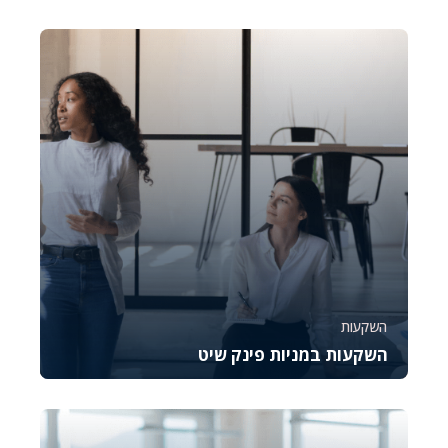
קורס זה נועד להכיר לכם את OptionStation Pro, כלי
מקצועי לניהול מסחר באופציות במסגרת פלטפורמת...
4901
878
השקעות
השקעות במניות פינק שיט
קורס זה מספק מבט מעמיק על מניות פינק שיט
הנסחרות בשוק ה-OTC, עם דגש על הבנת הסיכונים
וההזדמנ...