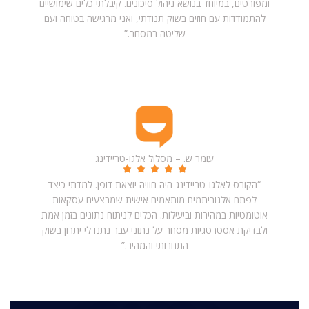
ומפורטים, במיוחד בנושא ניהול סיכונים. קיבלתי כלים שימושיים
להתמודדות עם חוזים בשוק תנודתי, ואני מרגישה בטוחה ועם
שליטה במסחר.”
עומר ש. – מסלול אלגו-טריידינג
“הקורס לאלגו-טריידינג היה חוויה יוצאת דופן. למדתי כיצד
לפתח אלגוריתמים מותאמים אישית שמבצעים עסקאות
אוטומטיות במהירות וביעילות. הכלים לניתוח נתונים בזמן אמת
ולבדיקת אסטרטגיות מסחר על נתוני עבר נתנו לי יתרון בשוק
התחרותי והמהיר.”