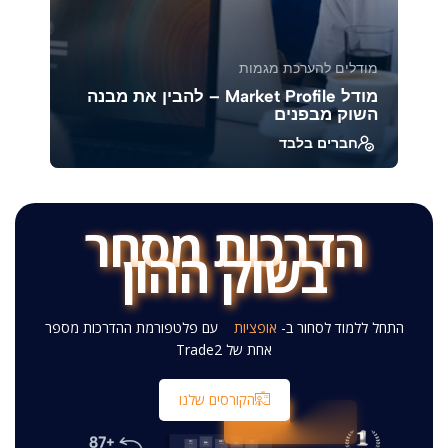
מודלים להערכת מגמות
מודל Market Profile – להבין את מבנה
השוק מבפנים
חברים בלבד
מודל זה מאפשר לנו להבין את התנהגות השוק כמו
מכירה פומבית – קונים ומוכרים מתמקחים סביב
מחיר מ...
הדרכות מסחר
בשוק ההון
39579
1888
התחל ללמוד לסחור ב-
אגרות חוב
|
עם פלטפורמת ההדרכות
מספר אחת של Trade2
הקורסים שלנו