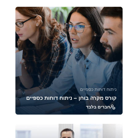
פיננסיות, בניית תחזיות וניהול סיכונים. בעזרת
טכניקות...
45973
2471
ניתוח דוחות כספיים
קורס מקרה בוחן – ניתוח דוחות כספיים
חברים בלבד
ב־Case Studies אנחנו מנתחים דוחות כספיים של
חברות מובילות ממגזרים שונים, כדי לראות איך
הכלים...