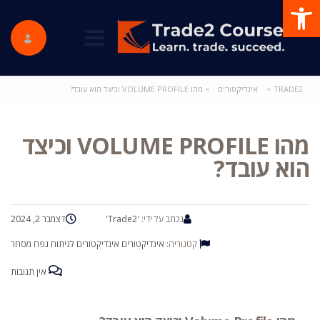
פתח סרגל נגישות
ggle navigation
TRADE2
>
אינדיקטורים
>
מהו VOLUME PROFILE וכיצד הוא עובד?
מהו VOLUME PROFILE וכיצד
הוא עובד?
נכתב על ידי:
'Trade2'
דצמבר 2, 2024
קטגוריה:
אינדיקטורים
אינדיקטורים לניתוח נפח מסחר
אין תגובות