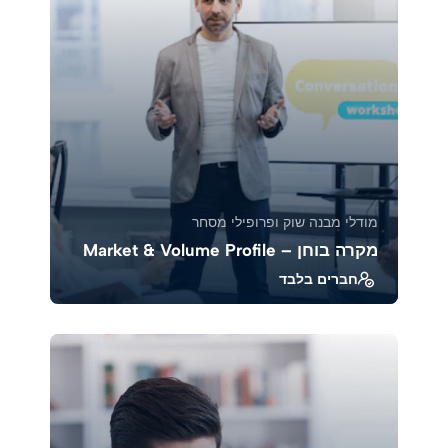
39324
1880
מודלי מבנה שוק ופרופילי מסחר
מקרה בוחן – Market & Volume Profile
חברים בלבד
בקורס זה נלמד כיצד לנתח מקרים אמיתיים
באמצעות Market Profile ו־Volume Profile, כדי
להבין את ...
39382
1883