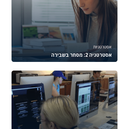
אסטרטגיות
אסטרטגיה 2: מסחר בשבירה
קורס זה מלמד את היסודות של מסחר באופציות CALL,
מסביר כיצד לתמחר אותן, לנהל סיכונים ולבצע נית...
744
8