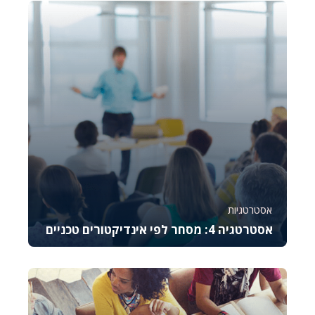
וההזדמנ...
26388
1640
אסטרטגיות
אסטרטגיה 4: מסחר לפי אינדיקטורים טכניים
קורס זה מלמד את היסודות של מסחר באופציות CALL,
מסביר כיצד לתמחר אותן, לנהל סיכונים ולבצע נית...
992
9