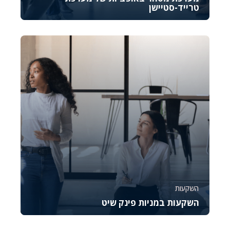
טרייד-סטיישן
קורס זה נועד להכיר לכם את OptionStation Pro, כלי
מקצועי לניהול מסחר באופציות במסגרת פלטפורמת...
4900
878
השקעות
השקעות במניות פינק שיט
קורס זה מספק מבט מעמיק על מניות פינק שיט
הנסחרות בשוק ה-OTC, עם דגש על הבנת הסיכונים