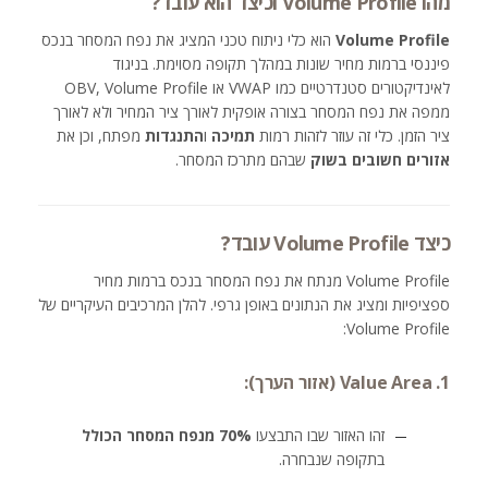
מהו Volume Profile וכיצד הוא עובד?
Volume Profile
הוא כלי ניתוח טכני המציג את נפח המסחר בנכס
פיננסי ברמות מחיר שונות במהלך תקופה מסוימת. בניגוד
לאינדיקטורים סטנדרטיים כמו VWAP או OBV, Volume Profile
ממפה את נפח המסחר בצורה אופקית לאורך ציר המחיר ולא לאורך
ציר הזמן. כלי זה עוזר לזהות רמות
תמיכה
ו
התנגדות
מפתח, וכן את
אזורים חשובים בשוק
שבהם מתרכז המסחר.
כיצד Volume Profile עובד?
Volume Profile מנתח את נפח המסחר בנכס ברמות מחיר
ספציפיות ומציג את הנתונים באופן גרפי. להלן המרכיבים העיקריים של
Volume Profile:
1. Value Area (אזור הערך):
זהו האזור שבו התבצעו
70% מנפח המסחר הכולל
בתקופה שנבחרה.