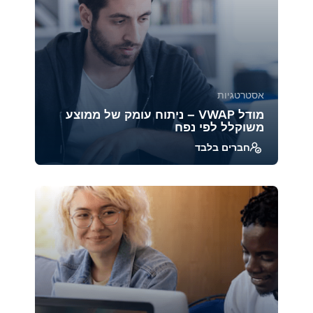
אסטרטגיות
מודל VWAP – ניתוח עומק של ממוצע
משוקלל לפי נפח
חברים בלבד
להבין כיצד ה-VWAP (Volume Weighted Average
Price) משמש ככלי מרכזי במסחר מוסדי ויומי,
לזהות א...
39950
1888