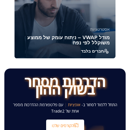
אסטרטגיות
מודל VWAP – ניתוח עומק של ממוצע
משוקלל לפי נפח
חברים בלבד
להבין כיצד ה-VWAP (Volume Weighted Average
Price) משמש ככלי מרכזי במסחר מוסדי ויומי,
לזהות א...
הדרכות מסחר
בשוק ההון
39946
1888
התחל ללמוד לסחור ב-
אגרות חוב
|
עם פלטפורמת ההדרכות
מספר אחת של Trade2
הקורסים שלנו