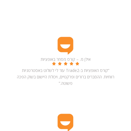
ביקורות תלמידים – חוויות אמיתיות והמלצות על Trade2
אילן מ. – קורס מסחר באופציות
“קורס האופציות ב-Trade2 עזר לי לשלוט באסטרטגיות
רווחיות. ההסברים ברורים ופרקטיים, ויכולת היישום בשוק הפכה
פשוטה.”