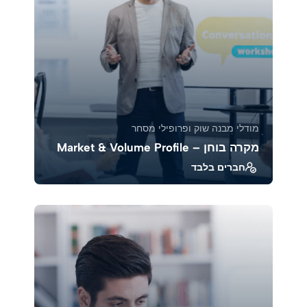
מודלי מבנה שוק ופרופילי מסחר
מקרה בוחן – Market & Volume Profile
חברים בלבד
בקורס זה נלמד כיצד לנתח מקרים אמיתיים
באמצעות Market Profile ו־Volume Profile, כדי
להבין את ...
39379
1883