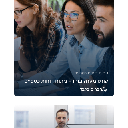
טכניקות...
45968
2471
ניתוח דוחות כספיים
קורס מקרה בוחן – ניתוח דוחות כספיים
חברים בלבד
ב־Case Studies אנחנו מנתחים דוחות כספיים של
חברות מובילות ממגזרים שונים, כדי לראות איך
הכלים...
39319
1880