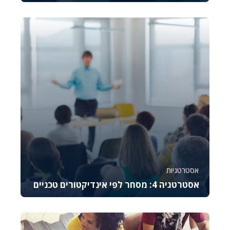
קורס זה מספק מבט מעמיק על מניות פינק שיט
הנסחרות בשוק ה-OTC, עם דגש על הבנת הסיכונים
וההזדמנ...
26383
1640
אסטרטגיות
אסטרטגיה 4: מסחר לפי אינדיקטורים טכניים
קורס זה מלמד את היסודות של מסחר באופציות CALL,
מסביר כיצד לתמחר אותן, לנהל סיכונים ולבצע נית...
986
9