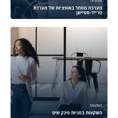
אופציות
מערכת מסחר באופציות של מערכת
טרייד-סטיישן
קורס זה נועד להכיר לכם את OptionStation Pro, כלי
מקצועי לניהול מסחר באופציות במסגרת פלטפורמת...
4896
878
השקעות
השקעות במניות פינק שיט