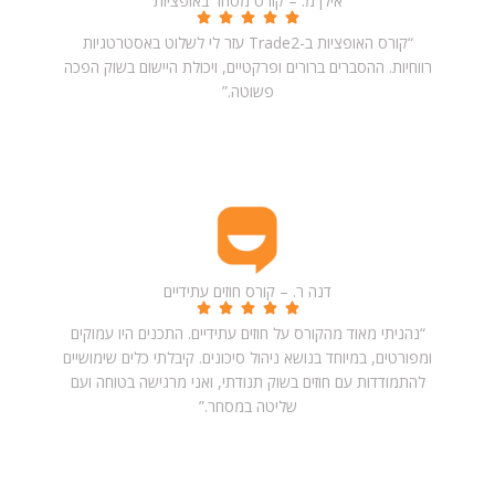
אילן מ. – קורס מסחר באופציות
“קורס האופציות ב-Trade2 עזר לי לשלוט באסטרטגיות
רווחיות. ההסברים ברורים ופרקטיים, ויכולת היישום בשוק הפכה
פשוטה.”
דנה ר. – קורס חוזים עתידיים
“נהניתי מאוד מהקורס על חוזים עתידיים. התכנים היו עמוקים
ומפורטים, במיוחד בנושא ניהול סיכונים. קיבלתי כלים שימושיים
להתמודדות עם חוזים בשוק תנודתי, ואני מרגישה בטוחה ועם
שליטה במסחר.”