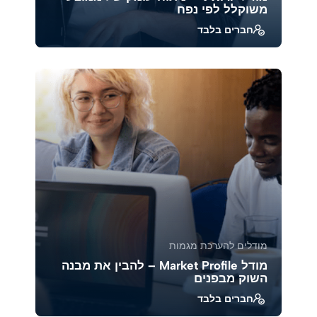
משוקלל לפי נפח
חברים בלבד
להבין כיצד ה-VWAP (Volume Weighted Average
Price) משמש ככלי מרכזי במסחר מוסדי ויומי,
לזהות א...
39946
1888
מודלים להערכת מגמות
מודל Market Profile – להבין את מבנה
השוק מבפנים
חברים בלבד