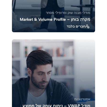
מודלי מבנה שוק ופרופילי מסחר
מקרה בוחן – Market & Volume Profile
חברים בלבד
בקורס זה נלמד כיצד לנתח מקרים אמיתיים
באמצעות Market Profile ו־Volume Profile, כדי
להבין את ...
39380
1883
אסטרטגיות
מודל VWAP – ניתוח עומק של ממוצע