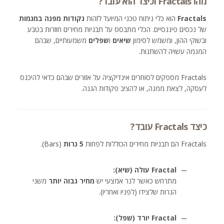
מהו Fractals וכיצד הוא עובד?
Fractals
הוא כלי ניתוח טכני המיועד לזהות
נקודות מפנה במגמות
של נכסים פיננסיים. הכלי מתבסס על תבניות מחירים חוזרות בטבע
ובשוקי ההון, ומשמש לסימון
שיאים
ו
שפלים
משמעותיים, שבהם
המגמה עשויה להשתנות.
Fractals מספקים לסוחרים אינדיקציה על אזורים שבהם כדאי להיכנס
לעסקה, לצאת ממנה, או להציב פקודות הגנה.
כיצד Fractals עובד?
Fractals הם תבניות מחירים הכוללות לפחות
5 נרות
(Bars).
Fractal עולה (שיא):
מתרחש כאשר לנר אמצעי יש
מחיר גבוה יותר
משני
הנרות שלצידו (לפניו ואחריו).
Fractal יורד (שפל):