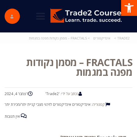
פתח סרגל נגישות
ggle navigation
TRADE2
>
אינדיקטורים
>
FRACTALS – מסמן נקודות מפנה במגמות
FRACTALS – מסמן נקודות
מפנה במגמות
נכתב על ידי:
'Trade2'
דצמבר 4, 2024
קטגוריה:
אינדיקטורים
אינדיקטורים לזיהוי מצבי קניית יתר/מכירת יתר
אין תגובות