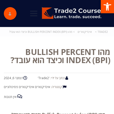
פתח סרגל נגישות
ggle navigation
TRADE2
>
אינדיקטורים
>
מהו BULLISH PERCENT INDEX (BPI) וכיצד הוא עובד?
מהו BULLISH PERCENT
INDEX (BPI) וכיצד הוא עובד?
נכתב על ידי:
'Trade2'
דצמבר 6, 2024
קטגוריה:
אינדיקטורים
אינדיקטורים פסיכולוגיים
אין תגובות