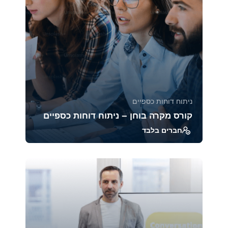
45970
2471
ניתוח דוחות כספיים
קורס מקרה בוחן – ניתוח דוחות כספיים
חברים בלבד
ב־Case Studies אנחנו מנתחים דוחות כספיים של
חברות מובילות ממגזרים שונים, כדי לראות איך
הכלים...
39319
1880