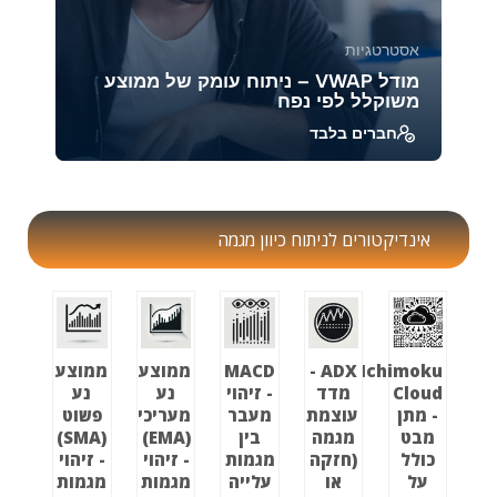
אסטרטגיות
מודל VWAP – ניתוח עומק של ממוצע
משוקלל לפי נפח
חברים בלבד
להבין כיצד ה-VWAP (Volume Weighted Average
Price) משמש ככלי מרכזי במסחר מוסדי ויומי,
לזהות א...
אינדיקטורים לניתוח כיוון מגמה
39947
1888
Ichimoku
ADX -
MACD
ממוצע
ממוצע
Cloud
מדד
- זיהוי
נע
נע
- מתן
עוצמת
מעבר
מעריכי
פשוט
מבט
מגמה
בין
(EMA)
(SMA)
כולל
(חזקה
מגמות
- זיהוי
- זיהוי
על
או
עלייה
מגמות
מגמות