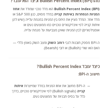
מהו Bullish Percent Index (BPI) וכיצד הוא עובד?
Bullish Percent Index (BPI)
הוא מדד טכני שמודד את
אחוז
המניות הנסחרות באיתות קנייה
במדד מסוים, כגון S&P 500 או
מדד אחר. המדד מציין את היחס בין המניות במגמת עלייה (שיש להן
איתות קנייה לפי אינדיקטורים טכניים כמו ממוצעים נעים או
אוסצילטורים) לבין המניות שאינן מצביעות על מגמת עלייה.
ה-BPI מספק תובנות לגבי
רוחב השוק
ומצב השוק באופן כללי —
האם הוא שורי (Bullish) או דובי (Bearish).
כיצד עובד Bullish Percent Index?
חישוב ה-BPI:
ה-BPI מחשב את אחוז המניות במדד שמייצרות
איתות
קנייה
(Bullish signals) לפי אינדיקטורים טכניים, בדרך
כלל על בסיס תבניות של ממוצעים נעים.