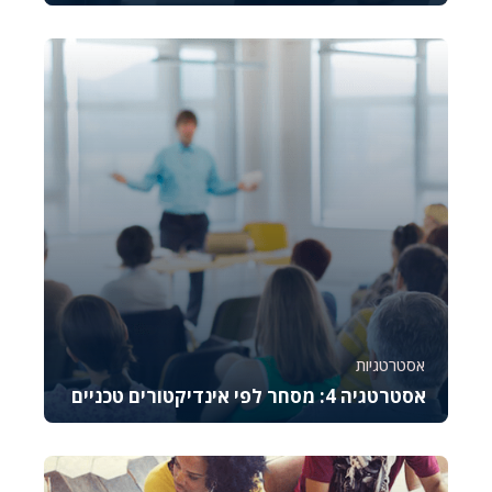
קורס זה מספק מבט מעמיק על מניות פינק שיט
הנסחרות בשוק ה-OTC, עם דגש על הבנת הסיכונים
וההזדמנ...
26386
1640
אסטרטגיות
אסטרטגיה 4: מסחר לפי אינדיקטורים טכניים
קורס זה מלמד את היסודות של מסחר באופציות CALL,
מסביר כיצד לתמחר אותן, לנהל סיכונים ולבצע נית...
987
9