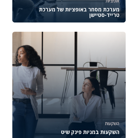
אופציות
מערכת מסחר באופציות של מערכת
טרייד-סטיישן
קורס זה נועד להכיר לכם את OptionStation Pro, כלי
מקצועי לניהול מסחר באופציות במסגרת פלטפורמת...
4898
878
השקעות
השקעות במניות פינק שיט