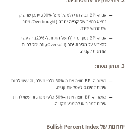
2. זיהוי שוק יתר או מכירת יתר:
אם ה-BPI גבוה מדי (למשל מעל 80%), ייתכן שהשוק
נמצא במצב של
קנייה יתרה
(Overbought) וייתכן
שתתרחש ירידה.
אם ה-BPI נמוך מדי (למשל מתחת ל-20%), זה עשוי
להצביע על
מכירת יתר
(Oversold), וזה יכול להוות
הזדמנות לקנייה.
3. תזמון מסחר:
כאשר ה-BPI חוצה את ה-50% כלפי מעלה, זה עשוי להיות
איתות להיכנס לעסקאות קנייה.
כאשר ה-BPI חוצה את ה-50% כלפי מטה, זה עשוי להיות
איתות למכור או להימנע מקנייה.
יתרונות של Bullish Percent Index