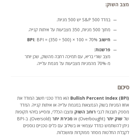
מצב השוק:
במדד S&P 500 יש 500 מניות.
מתוך 500 מניות, 350 מצביעות על איתות קנייה.
חישוב BPI:
BPI = (350 ÷ 500) × 100 = 70%
פרשנות:
מצב שורי בריא, עם תמיכה רחבה מהשוק, שכן יותר
מ-70% מהמניות מצביעות על מגמת עלייה.
סיכום
Bullish Percent Index (BPI)
הוא מדד טכני חשוב המודד את
אחוז המניות בשוק הנמצאות במגמת עלייה או איתות קנייה. המדד
מספק תובנות לגבי
רוחב השוק
ומצבו הכללי, ומסייע בזיהוי תקופות
של
שוק יתר
(Overbought) או
מכירת יתר
(Oversold). ב-BPI
ניתן להשתמש כמדד עצמאי או בשילוב עם כלים טכניים נוספים
לקבלת החלטות מסחר ממוקדות ומושכלות.