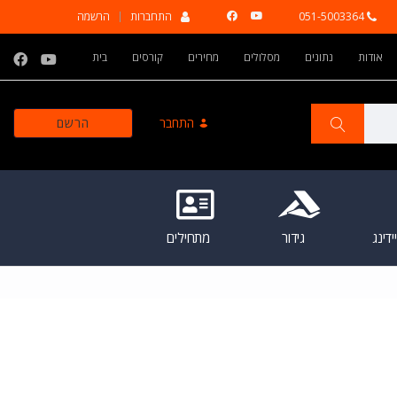
051-5003364
התחברות
הרשמה
אודות
נתונים
מסלולים
מחירים
קורסים
בית
התחבר
הרשם
דינג
גידור
מתחילים