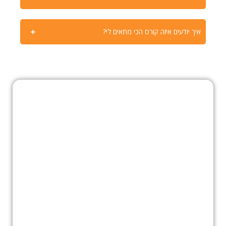
איך יודעים איזה קורס הכי מתאים לי?
נהל את ההשקעות שלך,
שפר את האסטרטגיות
שלך, ותשלוט במסחר
מקצועי – הכל בפלטפורמה
אחת
קחו שליטה על המסחר שלכם עם Trade2. למדו ויישמו
אסטרטגיות מסחר מתקדמות, הגדילו את התשואות ושפרו את
הביצועים שלכם בשוק ההון – הכל בצורה נוחה ובפלטפורמה
עוצמתית אחת.