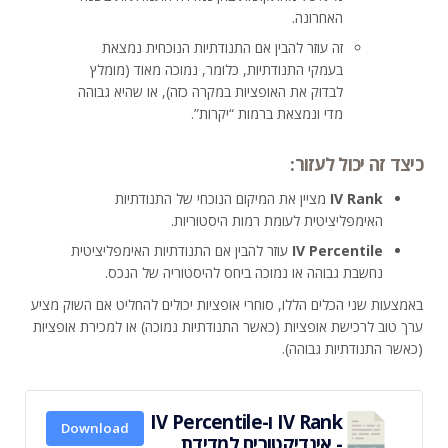
האחרונה.
זה עוזר להבין אם התנודתיות הנוכחית נמצאת
בעמקי התנודתיות, כלומר, נמוכה מאוד (מומלץ
לבדוק את האופציות במקרה כזה), או שהיא גבוהה
מדי ונמצאת ברמות “יקרות”.
כיצד זה יכול לעזור:
IV Rank
מציין את המיקום הנוכחי של התנודתיות
האימפליציטית לעומת רמות היסטוריות.
IV Percentile
עוזר להבין אם התנודתיות האימפליציטית
נחשבת גבוהה או נמוכה ביחס להיסטוריה של הנכס.
באמצעות שני הכלים הללו, סוחרי אופציות יכולים להחליט אם השוק מציע
ערך טוב לרכישת אופציות (כאשר התנודתיות נמוכה) או למכירת אופציות
(כאשר התנודתיות גבוהה).
IV Rank ו-IV Percentile
Download
- אינדיקטורים למדידת