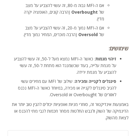
אם ה-MFI גבוה מ-80, זה עשוי להצביע על מצב
של
Overbought
(הרבה קונים, האופציה יקרה
מדי).
אם ה-MFI נמוך מ-20, זה עשוי להצביע על מצב
של
Oversold
(הרבה מוכרים, המחיר נמוך מדי).
שימושים:
זיהוי מגמות
: כאשר ה-MFI נמצא מעל ל-50, זה עשוי להצביע
על מגמת עלייה, בעוד שכשמנגד הוא מתחת ל-50, זה עשוי
להצביע על מגמת ירידה.
סיגנלים לקנייה ומכירה
: שילוב של MFI עם מחירים עשוי
להניב סיגנלים לקנייה או מכירה, במיוחד כאשר ה-MFI נכנס
לאזורים של Overbought או Oversold.
באמצעות אינדיקטור זה, סוחרי מניות ואופציות יכולים להבין טוב יותר את
הדינמיקה של השוק ולגבש החלטות מסחר חכמות לגבי מתי להכנס או
לצאת מהשוק.