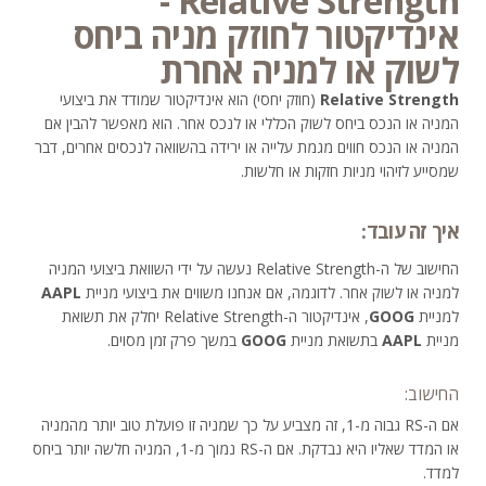
Relative Strength -
אינדיקטור לחוזק מניה ביחס
לשוק או למניה אחרת
Relative Strength
(חוזק יחסי) הוא אינדיקטור שמודד את ביצועי
המניה או הנכס ביחס לשוק הכללי או לנכס אחר. הוא מאפשר להבין אם
המניה או הנכס חווים מגמת עלייה או ירידה בהשוואה לנכסים אחרים, דבר
שמסייע לזיהוי מניות חזקות או חלשות.
איך זה עובד:
החישוב של ה-Relative Strength נעשה על ידי השוואת ביצועי המניה
למניה או לשוק אחר. לדוגמה, אם אנחנו משווים את ביצועי מניית
AAPL
למניית
GOOG
, אינדיקטור ה-Relative Strength יחלק את תשואת
מניית
AAPL
בתשואת מניית
GOOG
במשך פרק זמן מסוים.
החישוב:
אם ה-RS גבוה מ-1, זה מצביע על כך שמניה זו פועלת טוב יותר מהמניה
או המדד שאליו היא נבדקת. אם ה-RS נמוך מ-1, המניה חלשה יותר ביחס
למדד.