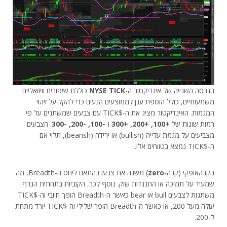
הגרסה השנייה של אינדיקטור ה-
NYSE TICK
כוללת שיפורים וויזואליים
משמעותיים, כולל הוספת ענן לממוצעים הנעים כדי להקל על זיהוי
המגמות. האינדיקטור מציג את ה-$TICK עם צבעים שמשתנים על פי
רמות שונות של
+100, +200, +300
ו-
-100, -200, -300
. הצבעים
מצביעים על מגמת עלייה (bullish) או ירידה (bearish), תלוי אם
ה-$TICK נמצא בטווחים אלו.
הקו האופקי (קו ה-
zero
) משנה את צבעו בהתאם ליחס ה-Breadth, מה
שמעיד על תמיכה או התנגדות שוק. נוסף לכך, הקוביות בתחתית הגרף
משתנות לצבעים bull או bear כאשר ה-Breadth הופך חיובי וה-$TICK
עולה מעל 200, או כאשר ה-Breadth הופך שלילי וה-$TICK יורד מתחת
ל-200.