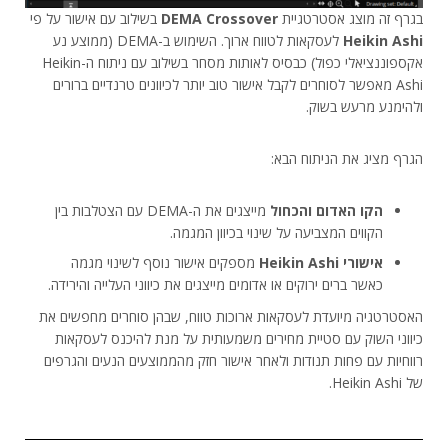
בגרף זה מוצג אסטרטגיית
DEMA Crossover
בשילוב עם אישור על פי
Heikin Ashi
לעסקאות לטווח ארוך. השימוש ב-DEMA (ממוצע נע
אקספוננציאלי כפול) כבסיס לאותות מסחר בשילוב עם ניתוח ה-Heikin
Ashi מאפשר לסוחרים לקבל אישור טוב יותר לכיוונים טרנדיים ברורים
ולהימנע מרעש בשוק.
הגרף מציג את הניתוח הבא:
הקו האדום והכחול
מייצגים את ה-DEMA עם הצטלבות בין
הקווים המצביעה על שינוי בכיוון המגמה.
אישורי Heikin Ashi
מספקים אישור נוסף לשינוי מגמה
כאשר ברים ירוקים או אדומים מייצגים את כיווני העלייה והירידה.
האסטרטגיה מיועדת לעסקאות ארוכות טווח, שבהן סוחרים מחפשים את
כיווני השוק עם סטיית מחירים משמעותית על מנת להיכנס לעסקאות
רווחיות עם פחות תנודות ולאחר אישור חזק מהממוצעים הנעים והגרפים
של Heikin Ashi.