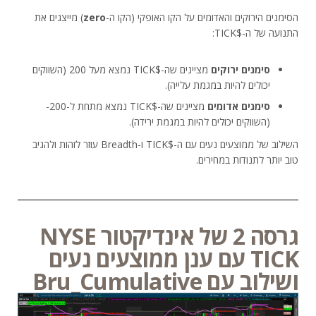
הסימנים הירוקים והאדומים על הקו האופקי (הקו ה-
zero
) מייצגים את
התנועה של ה-$TICK:
סימנים ירוקים
מציינים שה-$TICK נמצא מעל 200 (השווקים
יכולים להיות במגמת עלייה).
סימנים אדומים
מציינים שה-$TICK נמצא מתחת ל-200-
(השווקים יכולים להיות במגמת ירידה).
השילוב של ממוצעים נעים עם ה-$TICK ו-Breadth עוזר לזהות ולהגיב
טוב יותר לתנודות במחירים.
גרסה 2 של אינדיקטור NYSE
TICK עם ענן ממוצעים נעים
ושילוב עם Bru_Cumulative