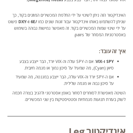
האינדיקטור הזה ניתן לשינוי על ידי החלפת המכשירים המוזנים בקוד, כך
שניתן להשתמש באותו אינדיקטור עבור זוגות שונים כמו
/6E ו-DXY
פשוט
על ידי שינוי שמות המכשירים בקוד. זה מאפשר גמישות גבוהה בשימוש
באסטרטגיות המסחר של pairs.
איך זה עובד:
SPY ו-VIX
: אם ה-SPY עולה וה-VIX יורד, הבר ייצבע בצבע
סיאן (Cyan), מה שמעיד על סיכון נמוך או מגמה חיובית.
אם ה-SPY יורד וה-VIX עולה, הבר ייצבע במגנטה, מה שמעיד
על סיכון גבוה או מגמה שלילית.
השיטה מאפשרת לסוחרים לסחור באופן אסטרטגי ולהגיב בצורה חכמה
לשוק בעזרת תנועות מגמתיות וסטטיסטיקות בין שני המכשירים.
אינדיקטור Leg