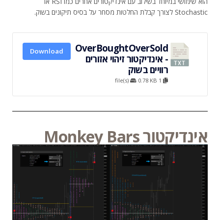
הוא שימושי במיוחד בשילוב עם אינדיקטורים אחרים כמו RSI או
Stochastic לצורך קבלת החלטות מסחר על בסיס תיקונים בשוק.
OverBoughtOverSold
Download
- אינדיקטור זיהוי אזורים
רוויים בשוק
0.78 KB
1 file(s)
אינדיקטור Monkey Bars