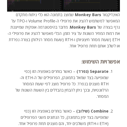
האינדיקטור
Monkey Bars
שמוצג בתמונה הוא כלי ניתוח מתקדם
המאפשר למשתמש להציג את פרופילי ה-Volume Profile ו-TPO על
גרף בצורה של
Monkey Bars
. מדובר בהיסטוגרמה אופקית שמייצגת
את רמות המחיר השונות על ציר הזמן. הכלי מאפשר להציג את פרופילי ה-
ETH (שעות מסחר חיצוניות) ו-RTH (שעות מסחר רגילות) בצורה נפרדת
או לשלב אותם תחת פרופיל אחד.
אפשרויות השימוש:
Separate (נפרד)
– כאשר בוחרים באופציה הזו (כפי
שמופיעה בצד שמאל בתמונה), הפרופילים של ה-ETH וה-
RTH מוצגים בנפרד. כל פרופיל מוצג לפי שעות המסחר
הרלוונטיות, ובכך ניתן להבחין בהבדלים בין השעות השונות של
המסחר.
Combine (שילוב)
– כאשר בוחרים באופציה הזו (כפי
שמופיעה בצד ימין בתמונה), כל הנתונים משני הפרופילים
(ETH ו-RTH) משולבים יחד, והם מוצגים תחת פרופיל אחד.