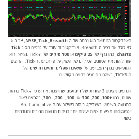
האינדיקטור המתואר הוא גרסה של ה-
NYSE_Tick_Breadth
, אך הוא
לא כולל את רכיב ה-Breadth. אינדיקטור זה עובד על גרפים מסוג
Tick
charts
, כמו גרף של
25 טיקים
או
100 טיקים
של ה-NYSE Tick. הוא
עוזר לזהות את הכיוונים הכלליים של השוק על פי תנועת ה-Tick, והחיצים
המופיעים בגרף מצביעים על
שיאים ושפלים יומיים חדשים
של
ה-$TICK, כשהם מסומנים בקווים מקווקווים.
הגרפים מציגים
3 שורות של ריבועים
שמייצגות את ערכי ה-Tick ברמות
שונות, כמו
+100, 200, 300
או
-100, -200, -300
, בהתאם לאופי
התנועה. השימוש באינדיקטור הזה בשילוב עם ה-Bru Cumulative
Indicator מציע תוצאות יעילות יותר בניתוח תנועות מחירים ותנודתיות
בשוק.