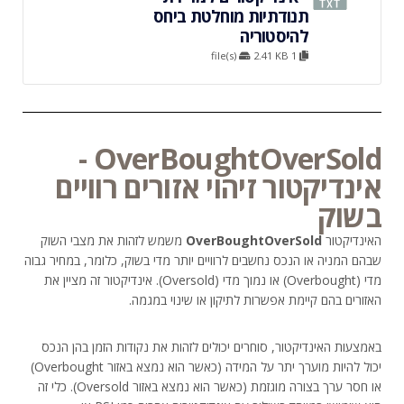
תנודתיות מוחלטת ביחס
להיסטוריה
2.41 KB
1 file(s)
OverBoughtOverSold -
אינדיקטור זיהוי אזורים רוויים
בשוק
האינדיקטור
OverBoughtOverSold
משמש לזהות את מצבי השוק
שבהם המניה או הנכס נחשבים לרוויים יותר מדי בשוק, כלומר, במחיר גבוה
מדי (Overbought) או נמוך מדי (Oversold). אינדיקטור זה מציין את
האזורים בהם קיימת אפשרות לתיקון או שינוי במגמה.
באמצעות האינדיקטור, סוחרים יכולים לזהות את נקודות הזמן בהן הנכס
יכול להיות מוערך יתר על המידה (כאשר הוא נמצא באזור Overbought)
או חסר ערך בצורה מוגזמת (כאשר הוא נמצא באזור Oversold). כלי זה