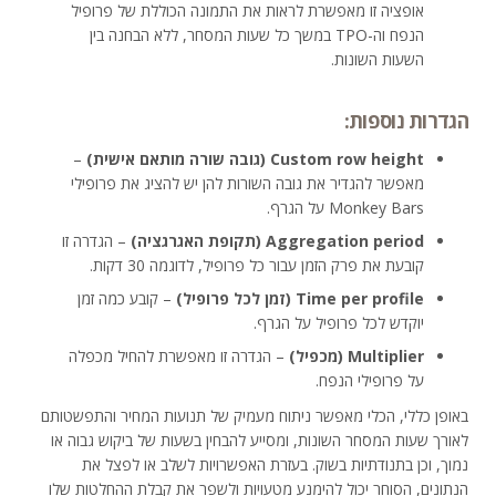
אופציה זו מאפשרת לראות את התמונה הכוללת של פרופיל
הנפח וה-TPO במשך כל שעות המסחר, ללא הבחנה בין
השעות השונות.
הגדרות נוספות:
Custom row height (גובה שורה מותאם אישית)
–
מאפשר להגדיר את גובה השורות להן יש להציג את פרופילי
Monkey Bars על הגרף.
Aggregation period (תקופת האגרגציה)
– הגדרה זו
קובעת את פרק הזמן עבור כל פרופיל, לדוגמה 30 דקות.
Time per profile (זמן לכל פרופיל)
– קובע כמה זמן
יוקדש לכל פרופיל על הגרף.
Multiplier (מכפיל)
– הגדרה זו מאפשרת להחיל מכפלה
על פרופילי הנפח.
באופן כללי, הכלי מאפשר ניתוח מעמיק של תנועות המחיר והתפשטותם
לאורך שעות המסחר השונות, ומסייע להבחין בשעות של ביקוש גבוה או
נמוך, וכן בתנודתיות בשוק. בעזרת האפשרויות לשלב או לפצל את
הנתונים, הסוחר יכול להימנע מטעויות ולשפר את קבלת ההחלטות שלו