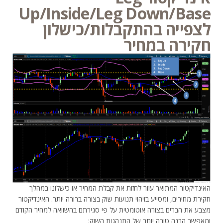
Up/Inside/Leg Down/Base
לצפייה בהתקבלות/כישלון
חקירה במחיר
האינדיקטור המתואר עוזר לחזות את קבלת המחיר או כישלונו במהלך
חקירת מחירים, ומסייע בזיהוי תנועות שוק בצורה ברורה יותר. האינדיקטור
מצבע את הברים בצורה אוטומטית על פי סגירתם בהשוואה למחיר הקודם
ומאפשר הבנה טובה יותר של התנהגות השוק: