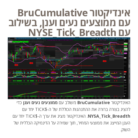
אינדיקטור BruCumulative
עם ממוצעים נעים וענן, בשילוב
עם NYSE_Tick_Breadth
האינדיקטור
BruCumulative
משולב עם
ממוצעים נעים וענן
כדי
להציג בצורה ברורה את ההתנהגות הכוללת של ה-$TICK יחד עם
NYSA_Tick_Breadth
. האינדיקטור מציג את ערך ה-$TICK יחד עם
הענן המייצג את ממוצעי המחיר, תוך שמירה על הדינמיקה הכללית של
השוק.