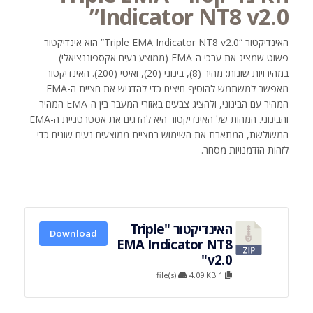
Indicator NT8 v2.0”
האינדיקטור “Triple EMA Indicator NT8 v2.0” הוא אינדיקטור
פשוט שמציג את ערכי ה-EMA (ממוצע נעים אקספוננציאלי)
במהירויות שונות: מהיר (8), בינוני (20), ואיטי (200). האינדיקטור
מאפשר למשתמש להוסיף חיצים כדי להדגיש את חציית ה-EMA
המהיר עם הבינוני, ולהציג צבעים באזורי המעבר בין ה-EMA המהיר
והבינוני. המהות של האינדיקטור היא להדגים את אסטרטגיית ה-EMA
המשולשת, המתארת את השימוש בחציית ממוצעים נעים שונים כדי
לזהות הזדמנויות מסחר.
האינדיקטור "Triple
Download
EMA Indicator NT8
v2.0"
4.09 KB
1 file(s)