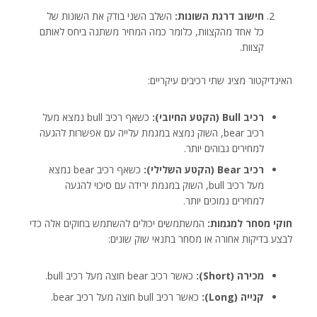
חישוב דרגת השונות:
השלב השני בודק את השונות של
כל אחד מהקצוות, כלומר כמה המחיר משתנה ביחס לאותם
קצוות.
האינדיקטור מציג שתי רכיבים עיקריים:
רכיב Bull (הקטע החיובי):
כשאף רכיב bull נמצא מעל
רכיב bear, השוק נמצא במגמת עלייה עם אפשרות להגעה
למחירים גבוהים יותר.
רכיב Bear (הקטע השלילי):
כשאף רכיב bear נמצא
מעל רכיב bull, השוק במגמת ירידה עם סיכוי להגעה
למחירים נמוכים יותר.
חוקי מסחר למגמות:
המשתמשים יכולים להשתמש בחוקים אלה כדי
לבצע בדיקות אחורה או מסחר בתנאי שוק שונים:
מכירה (Short):
כאשר רכיב bear חוצה מעל רכיב bull.
קנייה (Long):
כאשר רכיב bull חוצה מעל רכיב bear.