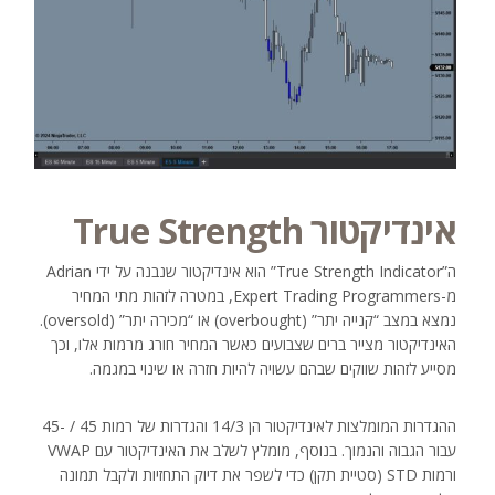
אינדיקטור True Strength
ה”True Strength Indicator” הוא אינדיקטור שנבנה על ידי Adrian
מ-Expert Trading Programmers, במטרה לזהות מתי המחיר
נמצא במצב “קנייה יתר” (overbought) או “מכירה יתר” (oversold).
האינדיקטור מצייר ברים שצבועים כאשר המחיר חורג מרמות אלו, וכך
מסייע לזהות שווקים שבהם עשויה להיות חזרה או שינוי במגמה.
ההגדרות המומלצות לאינדיקטור הן 14/3 והגדרות של רמות 45 / -45
עבור הגבוה והנמוך. בנוסף, מומלץ לשלב את האינדיקטור עם VWAP
ורמות STD (סטיית תקן) כדי לשפר את דיוק התחזיות ולקבל תמונה