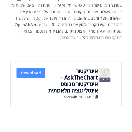
בסרגל הכלים של הגרף. כאשר תלחץ עליו, ייפתח חלון צ’אט שבו תוכל
לשאול שאלות או לתת פקודות. הסוכן המנוהל על ידי AI מבין את
השאלות שלך ומגיב בהתאם. כדי להגדיר את האינדיקטור, יש לגשת
להגדרות האינדיקטור ולהזין את כתובת ה-URL של OpenAI/Azure,
מפתח ה-API והמודל הרצוי. ניתן גם להגדיר את מספר הברות
המקסימום המותרות להקשר של הסוכן.
אינדיקטור
Download
AskTheChart –
אינדיקטור מבוסס
אינטליגנציה מלאכותית
20.09 KB
1 file(s)