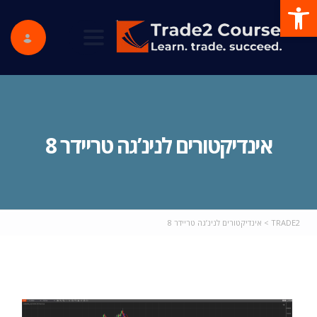
פתח סרגל נגישות
ggle navigation
אינדיקטורים לנינ’גה טריידר 8
TRADE2
>
אינדיקטורים לנינ’גה טריידר 8