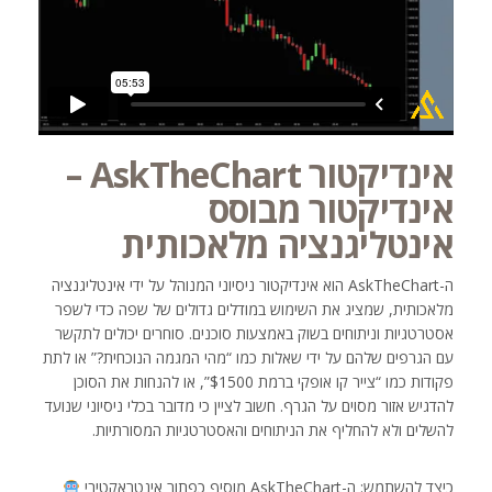
אינדיקטור AskTheChart –
אינדיקטור מבוסס
אינטליגנציה מלאכותית
ה-AskTheChart הוא אינדיקטור ניסיוני המנוהל על ידי אינטליגנציה
מלאכותית, שמציג את השימוש במודלים גדולים של שפה כדי לשפר
אסטרטגיות וניתוחים בשוק באמצעות סוכנים. סוחרים יכולים לתקשר
עם הגרפים שלהם על ידי שאלות כמו “מהי המגמה הנוכחית?” או לתת
פקודות כמו “צייר קו אופקי ברמת $1500”, או להנחות את הסוכן
להדגיש אזור מסוים על הגרף. חשוב לציין כי מדובר בכלי ניסיוני שנועד
להשלים ולא להחליף את הניתוחים והאסטרטגיות המסורתיות.
כיצד להשתמש: ה-AskTheChart מוסיף כפתור אינטראקטיבי