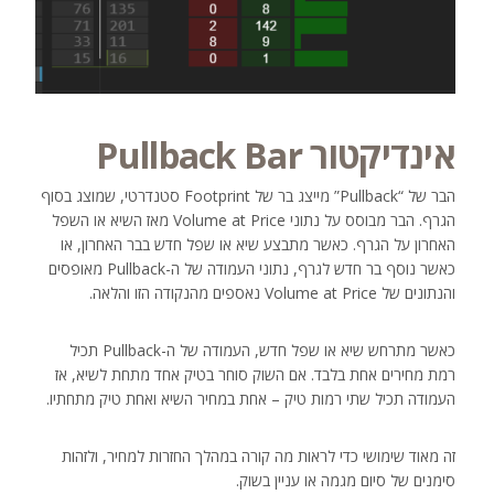
אינדיקטור Pullback Bar
הבר של “Pullback” מייצג בר של Footprint סטנדרטי, שמוצג בסוף
הגרף. הבר מבוסס על נתוני Volume at Price מאז השיא או השפל
האחרון על הגרף. כאשר מתבצע שיא או שפל חדש בבר האחרון, או
כאשר נוסף בר חדש לגרף, נתוני העמודה של ה-Pullback מאופסים
והנתונים של Volume at Price נאספים מהנקודה הזו והלאה.
כאשר מתרחש שיא או שפל חדש, העמודה של ה-Pullback תכיל
רמת מחירים אחת בלבד. אם השוק סוחר בטיק אחד מתחת לשיא, אז
העמודה תכיל שתי רמות טיק – אחת במחיר השיא ואחת טיק מתחתיו.
זה מאוד שימושי כדי לראות מה קורה במהלך החזרות למחיר, ולזהות
סימנים של סיום מגמה או עניין בשוק.