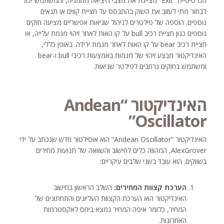
הכרטיסיית “Exit” מציינת את מצבי היציאה מהמניה, והמשתמש יכול
לבחור מתי לעזוב את השוק בהתבסס על חציית קווים או תנאים
נוספים. הוספה של פילטרים לניהול שגיאות אפשריים מציעה חוקים
נוספים כגון חציית רכיב bull על קו האות לאחר זיהוי מגמת עלייה, או
חציית רכיב bear על קו האות לאחר מגמת ירידה. באופן כללי,
האינדיקטור מבצע זיהוי של מגמות באמצעות רכיבי bull ו-bear
ומשתמש בחוקים נרחבים לפילטר שגיאות.
האינדיקטור “Andean
Oscillator”
האינדיקטור “Andean Oscillator” הוא אוסילטור חדש שנכתב על ידי
AlexGrover, המהווה כלים לחישוב והשוואה של תנועות מחירים
בשווקים. הוא עובד בשני שלבים עיקריים:
הערכת קצוות המחירים:
השלב הראשון בחישוב
האינדיקטור הוא הערכת הקצוות העליונים והתחתונים של
המחיר, כלומר איפה המחיר נמצא ביחס לאקסטרמות
האחרונות.