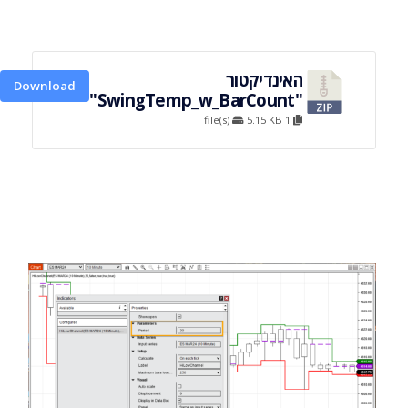
האינדיקטור
Download
"SwingTemp_w_BarCount"
5.15 KB
1 file(s)