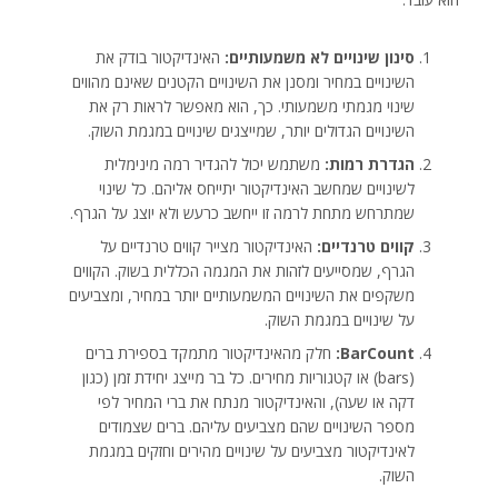
סינון שינויים לא משמעותיים:
האינדיקטור בודק את
השינויים במחיר ומסנן את השינויים הקטנים שאינם מהווים
שינוי מגמתי משמעותי. כך, הוא מאפשר לראות רק את
השינויים הגדולים יותר, שמייצגים שינויים במגמת השוק.
הגדרת רמות:
משתמש יכול להגדיר רמה מינימלית
לשינויים שמחשב האינדיקטור יתייחס אליהם. כל שינוי
שמתרחש מתחת לרמה זו ייחשב כרעש ולא יוצג על הגרף.
קווים טרנדיים:
האינדיקטור מצייר קווים טרנדיים על
הגרף, שמסייעים לזהות את המגמה הכללית בשוק. הקווים
משקפים את השינויים המשמעותיים יותר במחיר, ומצביעים
על שינויים במגמת השוק.
BarCount:
חלק מהאינדיקטור מתמקד בספירת ברים
(bars) או קטגוריות מחירים. כל בר מייצג יחידת זמן (כגון
דקה או שעה), והאינדיקטור מנתח את ברי המחיר לפי
מספר השינויים שהם מצביעים עליהם. ברים שצמודים
לאינדיקטור מצביעים על שינויים מהירים וחזקים במגמת
השוק.