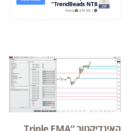
TrendBeads NT8"
4.87 KB
1 file(s)
האינדיקטור “Triple EMA