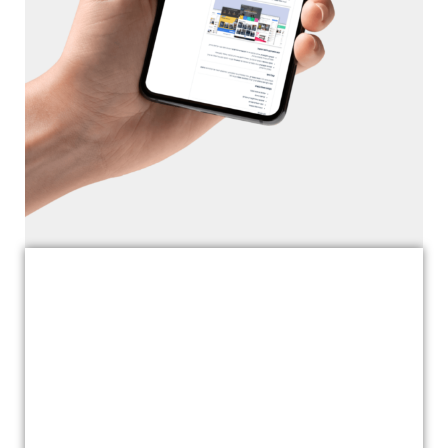
למדו לנהל את ההשקעות
שלכם ולשלוט במסחר
בשוק ההון – הכל בקורסים
אונליין מקצועיים
קחו שליטה על מסע המסחר שלכם עם Trade2. למדו