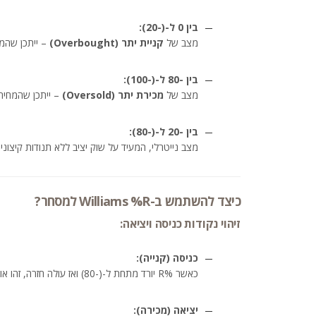
בין 0 ל-(-20):
מצב של
קניית יתר (Overbought)
– ייתכן שהמח
בין -80 ל-(-100):
מצב של
מכירת יתר (Oversold)
– ייתכן שהמחיר
בין -20 ל-(-80):
מצב נייטרלי, המעיד על שוק יציב ללא תנודות קיצוניו
כיצד להשתמש ב-Williams %R למסחר?
זיהוי נקודות כניסה ויציאה:
כניסה (קנייה):
כאשר %R יורד מתחת ל-(-80) ואז עולה חזרה, זהו אות קנייה פוטנציאלי.
יציאה (מכירה):