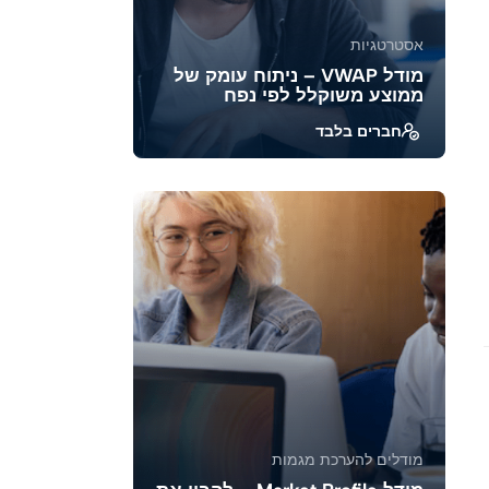
אסטרטגיות
מודל VWAP – ניתוח עומק של
ממוצע משוקלל לפי נפח
חברים בלבד
להבין כיצד ה-VWAP (Volume
Weighted Average Price) משמש ככלי
מרכזי במסחר מוסדי ויומי, לזהות א...
39947
1888
מודלים להערכת מגמות