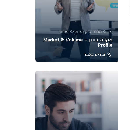
מודלי מבנה שוק ופרופילי מסחר
מקרה בוחן – Market & Volume
Profile
חברים בלבד
בקורס זה נלמד כיצד לנתח מקרים
אמיתיים באמצעות Market Profile
ו־Volume Profile, כדי להבין את ...
39381
1883