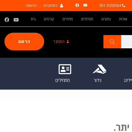
051-5003364
התחברות
הרשמה
אודות
נתונים
מסלולים
מחירים
קורסים
בית
התחבר
הרשם
דינג
גידור
מתחילים