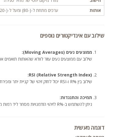
חישוב
מודד מיקום יחסי של מחיר סגירה
אותות
ערכים מתחת ל-(-80) ומעל ל-(-20)
שילוב עם אינדיקטורים נוספים
ממוצעים נעים (Moving Averages):
שילוב עם ממוצעים נעים עוזר לוודא שהאותות תואמים א
RSI (Relative Strength Index):
שילוב בין %R ו-RSI יכול לחזק זיהוי של קניית יתר ומכירת יתר.
תמיכה והתנגדות:
ניתן להשתמש ב-%R לזיהוי הזדמנויות מסחר ליד רמות מפתח של תמיכה או התנגדות.
דוגמה מעשית