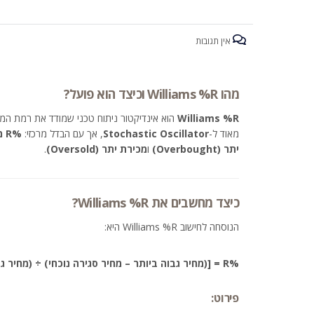
אין תגובות
מהו Williams %R וכיצד הוא פועל?
Williams %R
הוא אינדיקטור ניתוח טכני שמודד את רמת המח
מאוד ל-
Stochastic Oscillator
, אך עם הבדל מרכזי:
%R מחושב כערך שלילי
יתר (Overbought)
ו
מכירת יתר (Oversold)
.
כיצד מחשבים את Williams %R?
הנוסחה לחישוב Williams %R היא:
%R = [(מחיר גבוה ביותר – מחיר סגירה נוכחי) ÷ (מחיר גבוה ביותר – מחיר נמוך ביותר)] × (-100)
פירוט: