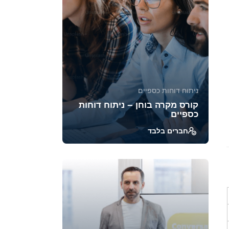
45970
2471
ניתוח דוחות כספיים
קורס מקרה בוחן – ניתוח דוחות
כספיים
חברים בלבד
ב־Case Studies אנחנו מנתחים דוחות
כספיים של חברות מובילות ממגזרים
שונים, כדי לראות איך הכלים...
39319
1880