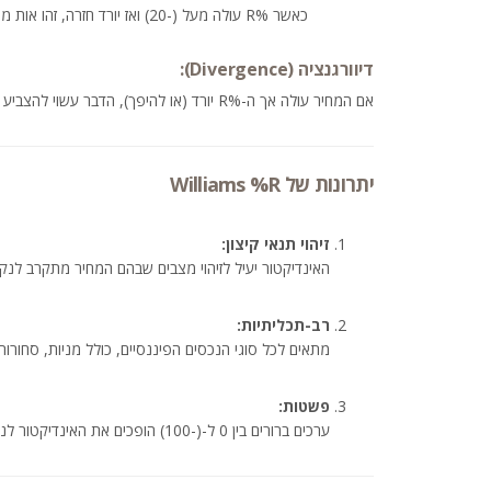
כאשר %R עולה מעל (-20) ואז יורד חזרה, זהו אות מכירה פוטנציאלי.
דיוורגנציה (Divergence):
אם המחיר עולה אך ה-%R יורד (או להיפך), הדבר עשוי להצביע על
יתרונות של Williams %R
זיהוי תנאי קיצון:
האינדיקטור יעיל לזיהוי מצבים שבהם המחיר מתקרב לנק
רב-תכליתיות:
מתאים לכל סוגי הנכסים הפיננסיים, כולל מניות, סחורות
פשטות:
ערכים ברורים בין 0 ל-(-100) הופכים את האינדיקטור לנגיש לכלל הסוחרים.