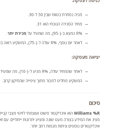
כניסה לעסקה:
מניה נסחרת בטווח שבין 50 ל-30.
מחיר הסגירה הנוכחי הוא 31.
%R נמצא ב-(-95), מה שמעיד על
מכירת יתר
.
לאחר יום נוסף, %R עולה ל-(-75), המשקיע רואה בכך הזדמנות לקנות.
יציאה מעסקה:
לאחר שהמחיר עולה, %R מגיע ל-(-10), מה שמעיד על
המשקיע מחליט למכור מתוך ציפייה שהתיקון קרוב.
סיכום
Williams %R
מציג את המידע בצורה מעט שונה ומציע יתרונות ייחודיים. עם 
אינדיקטורים נוספים וניתוח מגמות רחב יותר.