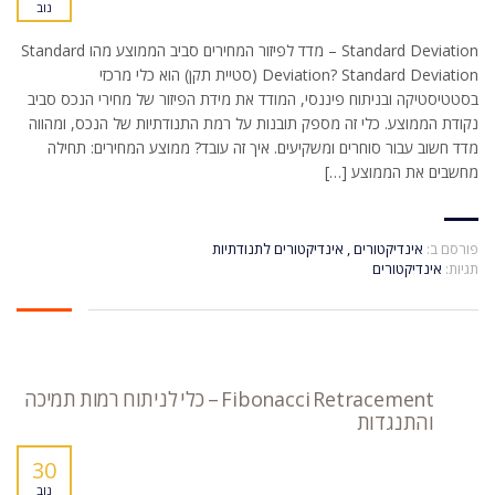
נוב
Standard Deviation – מדד לפיזור המחירים סביב הממוצע מהו Standard
Deviation? Standard Deviation (סטיית תקן) הוא כלי מרכזי
בסטטיסטיקה ובניתוח פיננסי, המודד את מידת הפיזור של מחירי הנכס סביב
נקודת הממוצע. כלי זה מספק תובנות על רמת התנודתיות של הנכס, ומהווה
מדד חשוב עבור סוחרים ומשקיעים. איך זה עובד? ממוצע המחירים: תחילה
מחשבים את הממוצע […]
פורסם ב:
אינדיקטורים
,
אינדיקטורים לתנודתיות
תגיות:
אינדיקטורים
Fibonacci Retracement – כלי לניתוח רמות תמיכה
והתנגדות
30
נוב