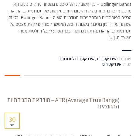
Bollinger Bands – כלי חשוב לניהול סיכונים במסחר ניהול סיכונים הוא
מרכיב מרכזי במסחר בשוק ההון, ובמיוחד בתקופות של תנודתיות גבוהה. אחד
הכלים הפופולריים ביותר לניתוח תנודתיות הוא ה-Bollinger Bands. כלי זה,
שפותח על ידי ג’ון בולינגר בשנות ה-80, מאפשר לסוחרים לזהות מצבים של
תנודתיות גבוהה או תנודתיות נמוכה, ובכך מסייע לקבל החלטות מסחר
מושכלות. […]
פורסם ב:
אינדיקטורים
,
אינדיקטורים לתנודתיות
תגיות:
אינדיקטורים
ATR (Average True Range) – מודד את התנודתיות
הממוצעת
30
נוב