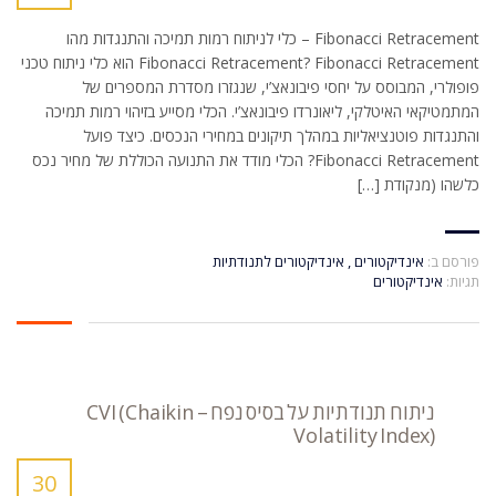
Fibonacci Retracement – כלי לניתוח רמות תמיכה והתנגדות מהו
Fibonacci Retracement? Fibonacci Retracement הוא כלי ניתוח טכני
פופולרי, המבוסס על יחסי פיבונאצ’י, שנגזרו מסדרת המספרים של
המתמטיקאי האיטלקי, ליאונרדו פיבונאצ’י. הכלי מסייע בזיהוי רמות תמיכה
והתנגדות פוטנציאליות במהלך תיקונים במחירי הנכסים. כיצד פועל
Fibonacci Retracement? הכלי מודד את התנועה הכוללת של מחיר נכס
כלשהו (מנקודת […]
פורסם ב:
אינדיקטורים
,
אינדיקטורים לתנודתיות
תגיות:
אינדיקטורים
ניתוח תנודתיות על בסיס נפח – CVI (Chaikin
Volatility Index)
30