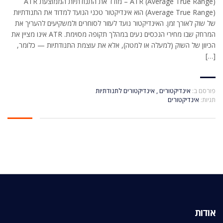
ATR (Average True Range) – מודד את התנודתיות הממוצעת ATR
(Average True Range) הוא אינדיקטור טכני הנועד למדוד את התנודתיות
של שוק לאורך זמן. האינדיקטור נועד לעזור לסוחרים ולמשקיעים להעריך את
המרחק שבו מחירי הנכסים נעים במהלך תקופה מסוימת. ATR אינו מציין את
הכיוון של השוק (למעלה או למטה), אלא את עוצמת התנודתיות — כלומר,
[…]
פורסם ב:
אינדיקטורים
,
אינדיקטורים לתנודתיות
תגיות:
אינדיקטורים
אודות