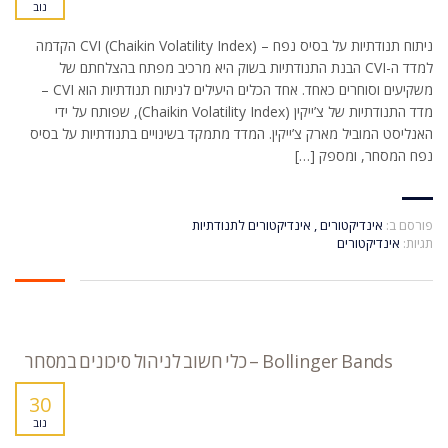
נוב
ניתוח תנודתיות על בסיס נפח – CVI (Chaikin Volatility Index) הקדמה
למדד ה-CVI הבנת התנודתיות בשוק היא מרכיב מפתח בהצלחתם של
משקיעים וסוחרים כאחד. אחד הכלים היעילים לניתוח תנודתיות הוא CVI –
מדד התנודתיות של צ’ייקין (Chaikin Volatility Index), שפותח על ידי
האנליסט המוביל מארק צ’ייקין. המדד מתמקד בשינויים בתנודתיות על בסיס
נפח המסחר, ומספק […]
פורסם ב:
אינדיקטורים
,
אינדיקטורים לתנודתיות
תגיות:
אינדיקטורים
Bollinger Bands – כלי חשוב לניהול סיכונים במסחר
30
נוב