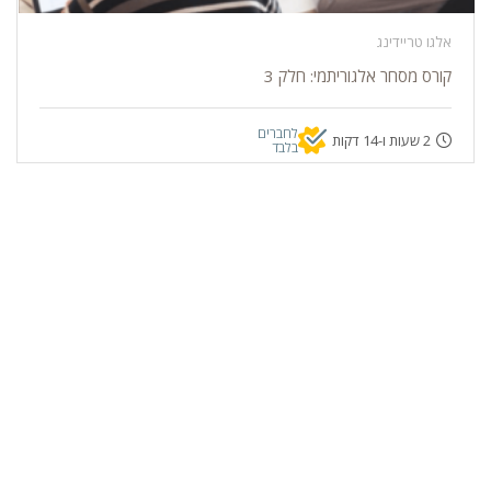
אלגו טריידינג
קורס מסחר אלגוריתמי: חלק 3
לחברים
2 שעות ו-14 דקות
בלבד