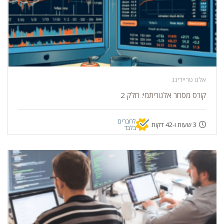
אלגו טריידינג
קורס מסחר אלגוריתמי: חלק 2
לחברים
3 שעות ו-42 דקות
בלבד