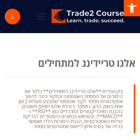
פתח סרגל נגישות
ggle navigation
אלגו טריידינג למתחילים
בקטגוריית **אלגו טריידינג למתחילים** נלמד את
היסודות של המסחר האוטומטי ונחקור כיצד להפוך
אסטרטגיות מסחר לקוד אוטומטי שמבצע פעולות בזמן
אמת בשוק ההון. נתמקד ביצירת אלגוריתמים פשוטים,
בהבנת האינדיקטורים המרכזיים כמו **RSI** ו-
**MACD**, ובשימוש בנתונים היסטוריים לבדיקת
יעילות האסטרטגיות. הבנת היסודות הללו תאפשר
בנייה של בסיס איתן ליישום אסטרטגיות מסחר.