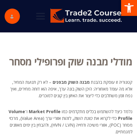
פתח סרגל נגישות
ggle navigation
מודלי מבנה שוק ופרופילי מסחר
קטגוריה זו עוסקת בהבנת
מבנה השוק מבפנים
– לא רק תנועת המחיר,
אלא מה עומד מאחוריה: היכן השוק בונה ערך, איפה הוא דוחה מחירים, ואיך
נפח וזמן משתלבים כדי ליצור את האיזון בין קונים למוכרים.
נלמד כיצד להשתמש בכלים מתקדמים כמו
Market Profile
ו־
Volume
Profile
כדי לקרוא את
כוונת השוק
, לזהות אזורי ערך (Value Area), מרכזי
מסחר (POC), אזורי משיכה ודחייה (HVN / LVN), ולהבחין בין ימים מאוזנים
למגמתיים.