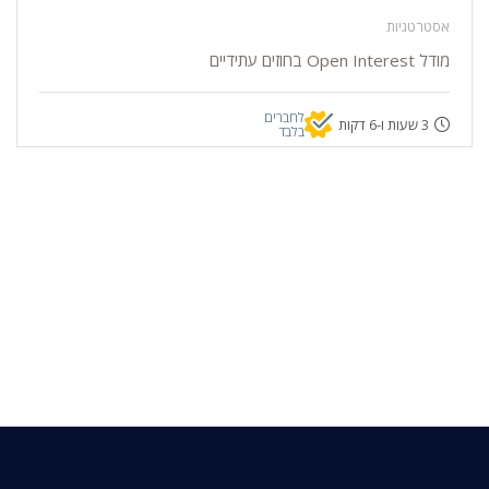
אסטרטגיות
מודל Open Interest בחוזים עתידיים
לחברים
3 שעות ו-6 דקות
בלבד