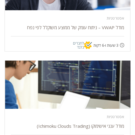
אסטרטגיות
מודל VWAP – ניתוח עומק של ממוצע משוקלל לפי נפח
לחברים
3 שעות ו-6 דקות
בלבד
אסטרטגיות
מודל ענני אישימוקו (Ichimoku Clouds Trading)