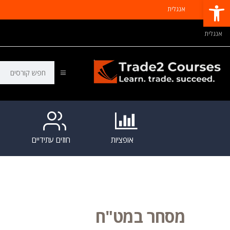
פתח סרגל נגישות
אנגלית
אנגלית
אופציות
חוזים עתידיים
מסחר במט"ח