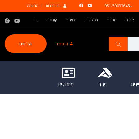
051-5003364
התחברות
הרשמה
אודות
נתונים
מסלולים
מחירים
קורסים
בית
התחבר
הרשם
דינג
גידור
מתחילים