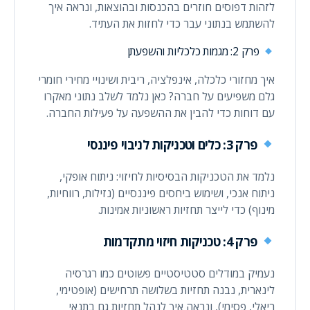
לזהות דפוסים חוזרים בהכנסות ובהוצאות, ונראה איך
להשתמש בנתוני עבר כדי לחזות את העתיד.
פרק 2: מגמות כלכליות והשפעתן
איך מחזורי כלכלה, אינפלציה, ריבית ושינויי מחירי חומרי
גלם משפיעים על חברה? כאן נלמד לשלב נתוני מאקרו
עם דוחות כדי להבין את ההשפעה על פעילות החברה.
פרק 3: כלים וטכניקות לניבוי פיננסי
נלמד את הטכניקות הבסיסיות לחיזוי: ניתוח אופקי,
ניתוח אנכי, ושימוש ביחסים פיננסיים (נזילות, רווחיות,
מינוף) כדי לייצר תחזיות ראשוניות אמינות.
פרק 4: טכניקות חיזוי מתקדמות
נעמיק במודלים סטטיסטיים פשוטים כמו רגרסיה
לינארית, נבנה תחזיות בשלושה תרחישים (אופטימי,
ריאלי, פסימי), ונראה איך לנהל תחזיות גם בתנאי