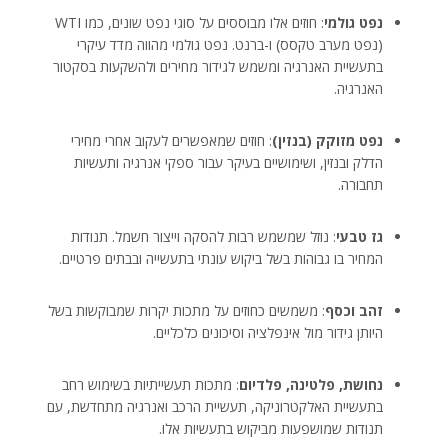
נפט גולמי
: חוזים אלו מבוססים על סוגי נפט שונים, כמו WTI
(נפט מערב טקסס) ו-ברנט. נפט גולמי מהווה מדד עיקרי
בתעשיית האנרגיה ומשמש לגידור מחירים ולהשקעות בסקטור
האנרגיה.
נפט מזוקק (בנזין)
: חוזים שמאפשרים לעקוב אחרי מחירי
הדלק ובנזין, ושימושיים בעיקר עבור ספקי אנרגיה ותעשיות
תחבורה.
גז טבעי
: נוזל שמשמש רבות להסקה וייצור חשמל. תנודות
המחיר בו גבוהות בשל ביקוש עונתי בתעשייה ובבתים פרטיים.
זהב וכסף
: משמשים כחוזים על מתכות יקרות שמבוקשות בשל
היותן גידור מול אינפלציה וסיכונים כלכליים.
נחושת, פלטינה, פלדיום
: מתכות תעשייתיות בשימוש רחב
בתעשיית האלקטרוניקה, תעשיית הרכב ואנרגיה מתחדשת, עם
תנודות שמושפעות מביקוש בתעשיות אלו.