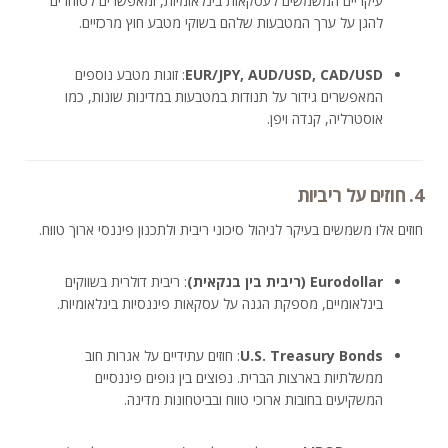
עיקריים המשמשים לעסקאות בינלאומיות, ומאפשרים לסוחרים
להגן על ערך המטבעות שלהם בשוקי מטבע חוץ מרכזיים.
EUR/JPY, AUD/USD, CAD/USD
: זוגות מטבע נוספים
המאפשרים גידור על תנודות במטבעות במדינות שונות, כמו
אוסטרליה, קנדה ויפן.
4. חוזים על ריביות
חוזים אלו משמשים בעיקר לניהול סיכוני ריבית ולתכנון פיננסי ארוך טווח.
Eurodollar (ריבית בין בנקאית)
: ריבית דולרית בשווקים
בינלאומיים, מספקת הגנה על עסקאות פיננסיות בינלאומיות.
U.S. Treasury Bonds
: חוזים עתידיים על אגרות חוב
ממשלתיות בארצות הברית. נפוצים בין גופים פיננסיים
המשקיעים בחובות ארוכי טווח ובביטחונות מדינה.