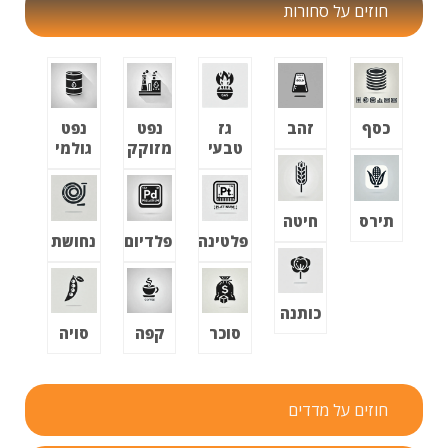
חוזים על סחורות
כסף
זהב
גז
נפט
נפט
טבעי
מזוקק
גולמי
תירס
חיטה
פלטינה
פלדיום
נחושת
כותנה
סוכר
קפה
סויה
חוזים על מדדים