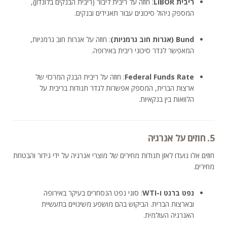
ריבית LIBOR
: חוזה על ריבית ליבור (ריבית הבנקים בלונדון),
המספק ניהול סיכונים עבור תאגידים ובנקים.
Bund (אגרות חוב גרמניות)
: חוזה על אגרות חוב גרמניות,
המאפשר לגדר סיכוני ריבית באירופה.
Federal Funds Rate
: חוזה על ריבית הבנק המרכזי של
ארצות הברית, המספק אפשרות לגדר תנודות בריבית על
הלוואות בין בנקאיות.
5. חוזים על אנרגיה
חוזים אלו נועדו לאזן תנודות מחירים של מוצרי אנרגיה על ידי גידור והבטחת
מחירים.
נפט ברנט ו-WTI
: סוגי נפט הנסחרים בעיקר באירופה
ובארצות הברית. הביקוש בהם מושפע משינויים בתעשיית
האנרגיה העולמית.