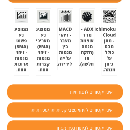
Ichimoku
ADX -
MACD
ממוצע
ממוצע
Cloud
מדד
- זיהוי
נע
נע
- מתן
עוצמת
מעבר
מעריכי
פשוט
מבט
מגמה
בין
(EMA)
(SMA)
כולל
(חזקה
מגמות
- זיהוי
- זיהוי
על
או
עלייה
מגמות
מגמות
כיוון
חלשה).
לירידה.
קצרות
ארוכות
מגמה.
טווח.
טווח.
אינדיקטורים לתנודתיות
אינדיקטורים לזיהוי מצבי קניית יתר/מכירת יתר
אינדיקטורים לניתוח נפח מסחר