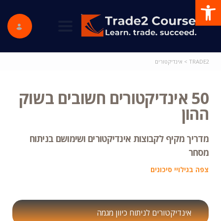
פתח סרגל נגישות
ggle navigation
TRADE2
>
אינדיקטורים
50 אינדיקטורים חשובים בשוק
ההון
מדריך מקיף לקבוצות אינדיקטורים ושימושם בניתוח
מסחר
צפה בגילויי סיכונים
אינדיקטורים לניתוח כיוון מגמה