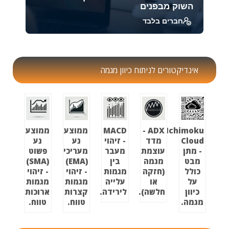
השוק מבפנים
חברים בלבד
מודל זה מאפשר לנו להבין את התנהגות השוק כמו
מכירה פומבית – קונים ומוכרים מתמקחים סביב
מחיר מ...
אינדיקטורים לניתוח כיוון מגמה
39579
1888
Ichimoku
ADX -
MACD
ממוצע
ממוצע
Cloud
מדד
- זיהוי
נע
נע
- מתן
עוצמת
מעבר
מעריכי
פשוט
מבט
מגמה
בין
(EMA)
(SMA)
כולל
(חזקה
מגמות
- זיהוי
- זיהוי
על
או
עלייה
מגמות
מגמות
כיוון
חלשה).
לירידה.
קצרות
ארוכות
מגמה.
טווח.
טווח.