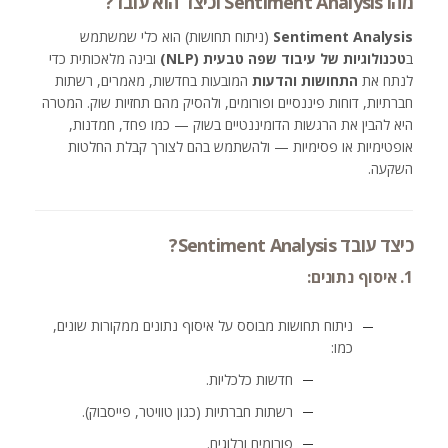
מהו Sentiment Analysis וכיצד הוא עובד?
Sentiment Analysis
(ניתוח תחושות) הוא כלי שמשתמש
ב
טכנולוגיות של עיבוד שפה טבעית (NLP)
ובינה מלאכותית כדי
לנתח את
התחושות והדעות
המובעות בחדשות, מאמרים, רשתות
חברתיות, דוחות פיננסיים ופורומים, ולהסיק מהם תחזיות שוק. המטרה
היא להבין את הרגשות הדומיננטיים בשוק — כמו פחד, חמדנות,
אופטימיות או פסימיות — ולהשתמש בהם לצורך קבלת החלטות
השקעה.
כיצד עובד Sentiment Analysis?
1. איסוף נתונים:
ניתוח תחושות מבוסס על איסוף נתונים ממקורות שונים,
כמו:
חדשות כלכליות.
רשתות חברתיות (כגון טוויטר, פייסבוק).
פורומים ובלוגים.