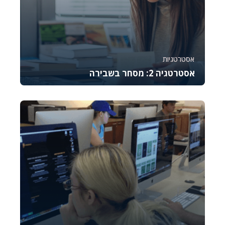
אסטרטגיות
אסטרטגיה 2: מסחר בשבירה
קורס זה מלמד את היסודות של מסחר באופציות CALL,
מסביר כיצד לתמחר אותן, לנהל סיכונים ולבצע נית...
744
8