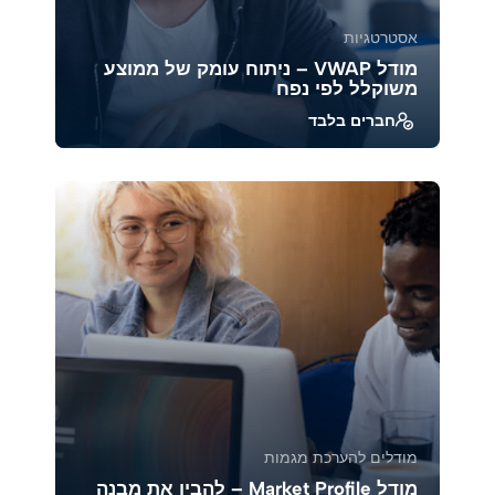
אסטרטגיות
מודל VWAP – ניתוח עומק של ממוצע
משוקלל לפי נפח
חברים בלבד
להבין כיצד ה-VWAP (Volume Weighted Average
Price) משמש ככלי מרכזי במסחר מוסדי ויומי,
לזהות א...
39951
1888
מודלים להערכת מגמות
מודל Market Profile – להבין את מבנה