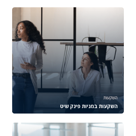
קורס זה נועד להכיר לכם את OptionStation Pro, כלי
מקצועי לניהול מסחר באופציות במסגרת פלטפורמת...
4900
878
השקעות
השקעות במניות פינק שיט
קורס זה מספק מבט מעמיק על מניות פינק שיט
הנסחרות בשוק ה-OTC, עם דגש על הבנת הסיכונים
וההזדמנ...