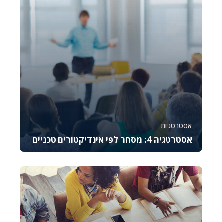
26388
1640
אסטרטגיות
אסטרטגיה 4: מסחר לפי אינדיקטורים טכניים
קורס זה מלמד את היסודות של מסחר באופציות CALL,
מסביר כיצד לתמחר אותן, לנהל סיכונים ולבצע נית...
992
9